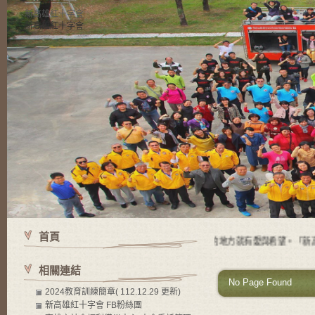
新高雄紅十字會
新高雄紅十字會
首頁
使命 有苦難的地方就有紅十字會，有紅十字會的地方就有愛與希望。「新高雄
相關連結
No Page Found
2024教育訓練簡章( 112.12.29 更新)
新高雄紅十字會 FB粉絲團