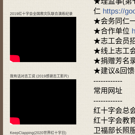
★理监事(第
仁
https://g
2019红十字会全国救灾队联合演练纪录
★会务同仁
★合作单位
★志工会员
★线上志工
★捐赠芳名
★建议&回馈
我有话对志工说 (2019感谢志工影片)
------------
常用网址
------------
红十字会总会
红十字会教育
卫福部长照服
KeepClapping(2020世界红十字日)