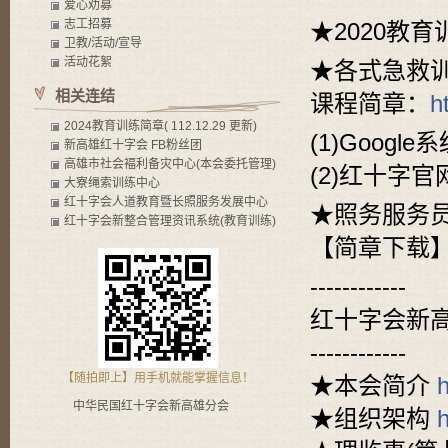
爱心劝募
志工招募
★2020教育训
卫教/活动/宣导
活动花絮
★各式急救
相关连结
课程简章：
h
2024教育训练简章( 112.12.29 更新)
(1)Google系
新高雄红十字会 FB粉丝团
高雄市社会褔利备灾中心(本会委托管理)
(2)红十字官网
大寮绳索训练中心
红十字会人道教育暨长照服务发展中心
★照务服务员
红十字会新整合管理资讯系统(教育训练)
【简章下载
------------
红十字会新
------------
【随拍即上】用手机就能掌握信息！
★本会简介
h
中华民国红十字会新高雄分会
★组织架构
h