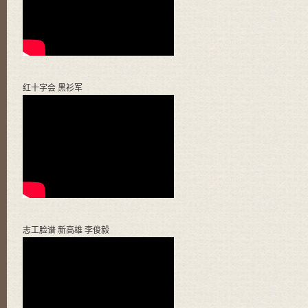
红十字会 黑衫军
志工脸谱 新高雄 李俊毅