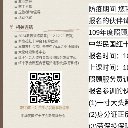
爱心劝募
志工招募
防疫期间 您
卫教/活动/宣导
活动花絮
报名的伙伴
相关连结
109年度照
2024教育训练简章( 112.12.29 更新)
新高雄红十字会 FB粉丝团
中华民国红
高雄市社会褔利备灾中心(本会委托管理)
大寮绳索训练中心
报名时间：109
红十字会人道教育暨长照服务发展中心
红十字会新整合管理资讯系统(教育训练)
上课时间：109
照顾服务员
报名参训的
(1)一寸大头
【随拍即上】用手机就能掌握信息！
(2)身分证
中华民国红十字会新高雄分会
(3)劳保投保明