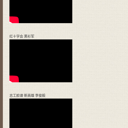
红十字会 黑衫军
志工脸谱 新高雄 李俊毅