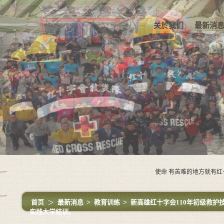
关於我们
最新消
使命 有苦难的地方就有红十字
首页
＞
最新消息
>
教育训练
>
新高雄红十字会110年初级救护技
实践大学结训。