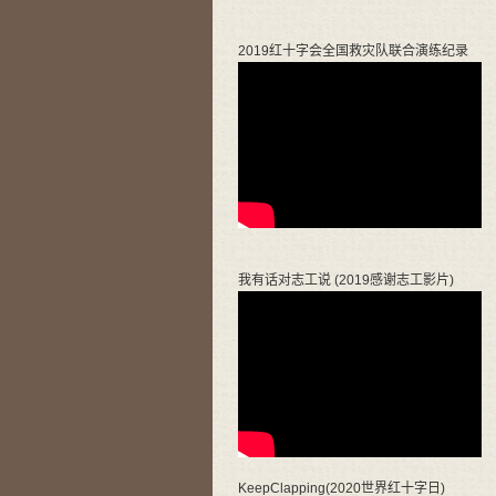
2019红十字会全国救灾队联合演练纪录
我有话对志工说 (2019感谢志工影片)
KeepClapping(2020世界红十字日)