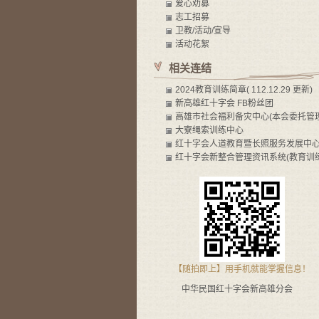
爱心劝募
志工招募
卫教/活动/宣导
活动花絮
相关连结
2024教育训练简章( 112.12.29 更新)
新高雄红十字会 FB粉丝团
高雄市社会褔利备灾中心(本会委托管理
大寮绳索训练中心
红十字会人道教育暨长照服务发展中
红十字会新整合管理资讯系统(教育训练
【随拍即上】用手机就能掌握信息！
中华民国红十字会新高雄分会