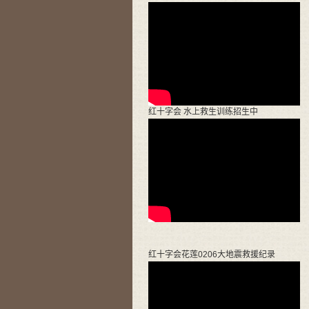
红十字会 水上救生训练招生中
红十字会花莲0206大地震救援纪录