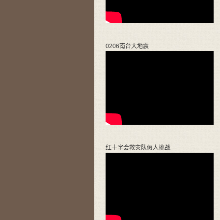
0206南台大地震
红十字会救灾队假人挑战