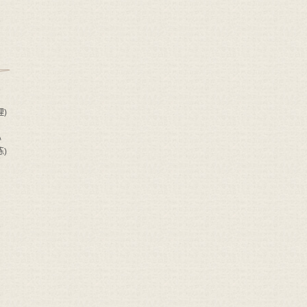
)
心
)