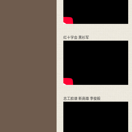
红十字会 黑衫军
志工脸谱 新高雄 李俊毅