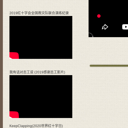
2019红十字会全国救灾队联合演练纪录
我有话对志工说 (2019感谢志工影片)
KeepClapping(2020世界红十字日)