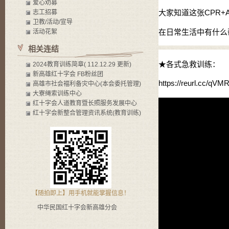
爱心劝募
大家知道这张CPR+
志工招募
卫教/活动/宣导
在日常生活中有什么帮
活动花絮
相关连结
★各式急救训练：
2024教育训练简章( 112.12.29 更新)
新高雄红十字会 FB粉丝团
https://reurl.cc/qV
高雄市社会褔利备灾中心(本会委托管理)
大寮绳索训练中心
红十字会人道教育暨长照服务发展中心
红十字会新整合管理资讯系统(教育训练)
【随拍即上】用手机就能掌握信息！
中华民国红十字会新高雄分会