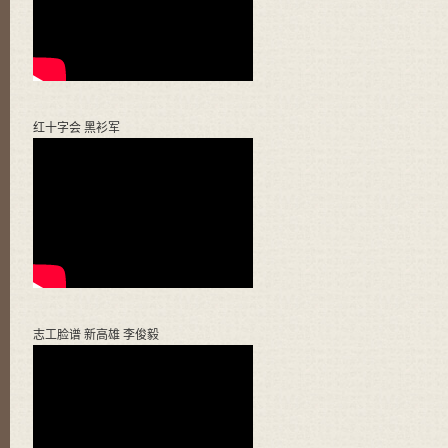
红十字会 黑衫军
志工脸谱 新高雄 李俊毅