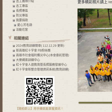
志工團隊介紹
更多精彩照片請上
ht
志工專區
長照專區
防災專區
我要捐款
愛心芳名錄
活動花絮
相關連結
2024教育訓練簡章( 112.12.29 更新)
新高雄紅十字會 FB粉絲團
高雄市社會褔利備災中心(本會委託管理)
大寮繩索訓練中心
紅十字會人道教育暨長照服務發展中心
紅十字會新整合管理資訊系統(教育訓練)
【隨拍即上】用手機就能掌握資訊！