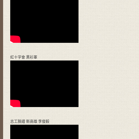
紅十字會 黑衫軍
志工臉譜 新高雄 李俊毅