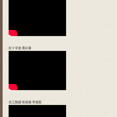
紅十字會 黑衫軍
志工臉譜 新高雄 李俊毅