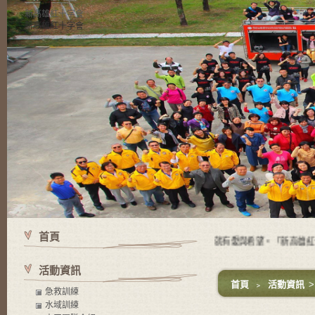
新高雄紅十字會
新高雄紅十字會
首頁
使命 有苦難的地方就有紅十字會，有紅十字會的地方就有愛與希望。「新高雄紅十
活動資訊
首頁
﹥
活動資訊
急救訓練
水域訓練