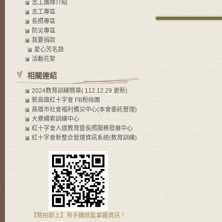
志工團隊介紹
志工專區
長照專區
防災專區
我要捐款
愛心芳名錄
活動花絮
相關連結
2024教育訓練簡章( 112.12.29 更新)
新高雄紅十字會 FB粉絲團
高雄市社會褔利備災中心(本會委託管理)
大寮繩索訓練中心
紅十字會人道教育暨長照服務發展中心
紅十字會新整合管理資訊系統(教育訓練)
【隨拍即上】用手機就能掌握資訊！