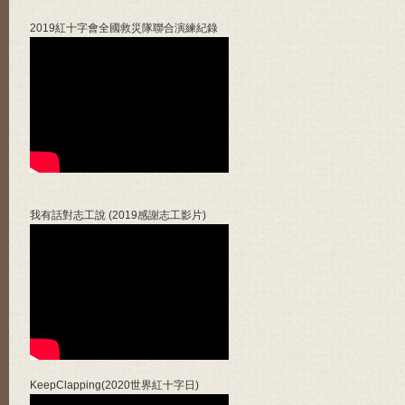
2019紅十字會全國救災隊聯合演練紀錄
我有話對志工說 (2019感謝志工影片)
KeepClapping(2020世界紅十字日)