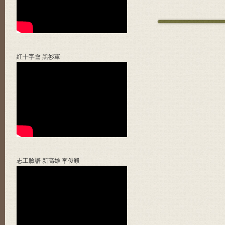
紅十字會 黑衫軍
志工臉譜 新高雄 李俊毅