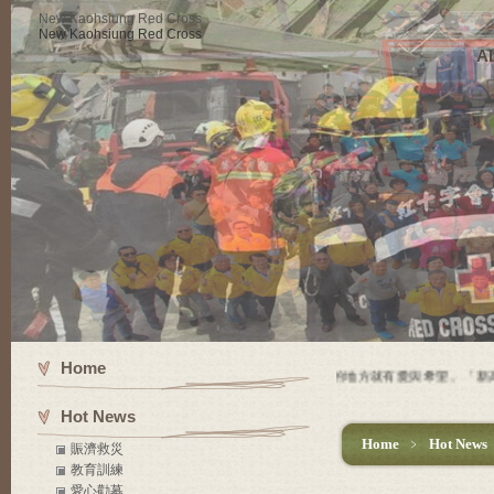
New Kaohsiung Red Cross
New Kaohsiung Red Cross
Ab
Home
使命 有苦難的地方就有紅十字會，有紅十字會的地方就有愛與希望。「新高雄
Hot News
Home
﹥
Hot News
賑濟救災
教育訓練
愛心勸募