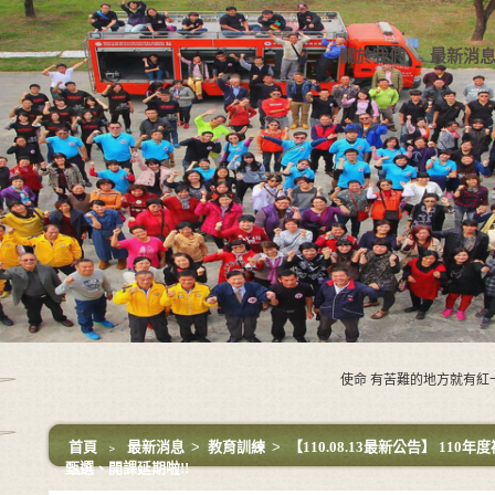
關於我們
最新消
使命 有苦難的地方就有紅十字
首頁
﹥
最新消息
>
教育訓練
>
【110.08.13最新公告】 110
甄選、開課延期啦!!