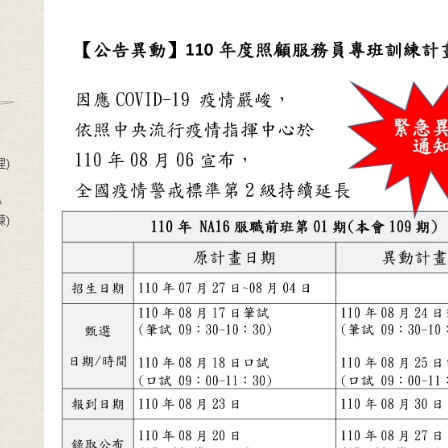
)
心
)