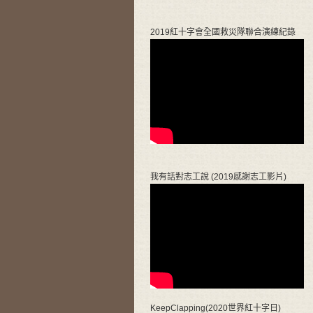
2019紅十字會全國救災隊聯合演練紀錄
我有話對志工說 (2019感謝志工影片)
KeepClapping(2020世界紅十字日)