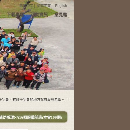
繁體中文
|
簡體中文
|
English
息
下載專區
活動資訊
意見箱
會，有紅十字會的地方就有愛與希望。「新高雄紅十字會」需要您的支持
年度補助辦理NA16照服職前班(本會109期)