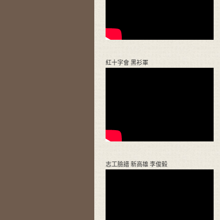
紅十字會 黑衫軍
志工臉譜 新高雄 李俊毅