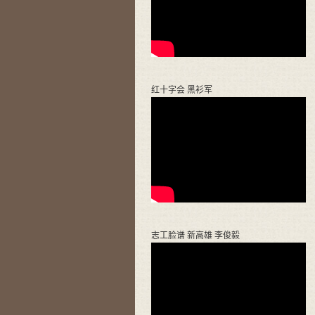
红十字会 黑衫军
志工脸谱 新高雄 李俊毅