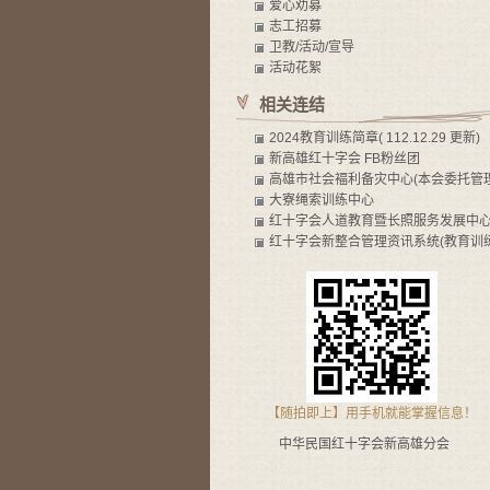
爱心劝募
志工招募
卫教/活动/宣导
活动花絮
相关连结
2024教育训练简章( 112.12.29 更新)
新高雄红十字会 FB粉丝团
高雄市社会褔利备灾中心(本会委托管理
大寮绳索训练中心
红十字会人道教育暨长照服务发展中
红十字会新整合管理资讯系统(教育训练
【随拍即上】用手机就能掌握信息！
中华民国红十字会新高雄分会