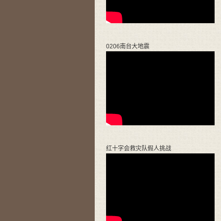
0206南台大地震
红十字会救灾队假人挑战