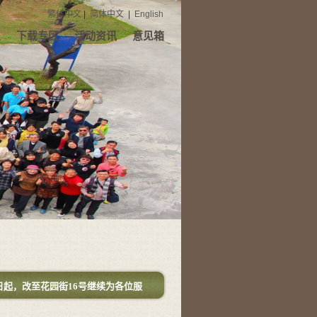
繁体中文
|
简体中文
|
English
息
下载专区
活动资讯
意见箱
日起，改至花园街16号继续为各位服