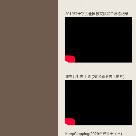
2019红十字会全国救灾队联合演练纪录
我有话对志工说 (2019感谢志工影片)
KeepClapping(2020世界红十字日)