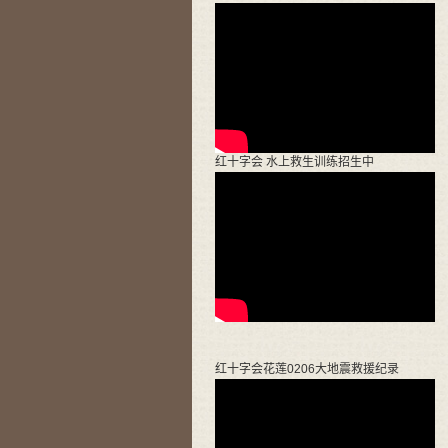
红十字会 水上救生训练招生中
红十字会花莲0206大地震救援纪录