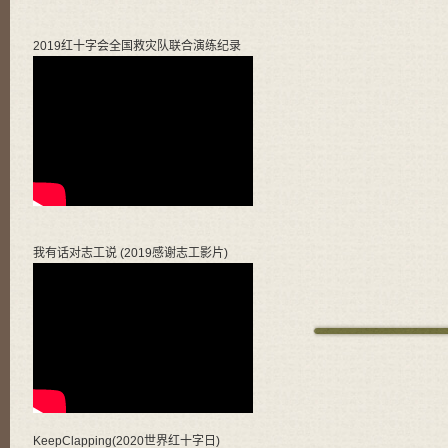
2019红十字会全国救灾队联合演练纪录
我有话对志工说 (2019感谢志工影片)
KeepClapping(2020世界红十字日)