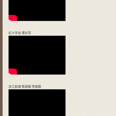
红十字会 黑衫军
志工脸谱 新高雄 李俊毅