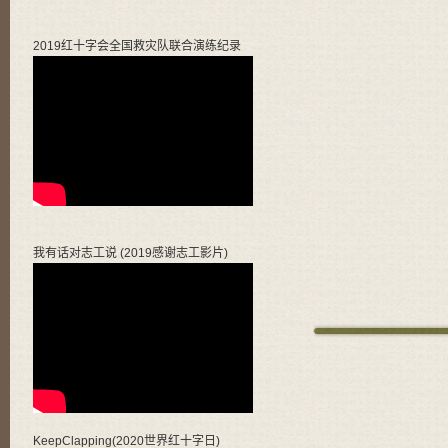
2019红十字会全国救灾队联合演练纪录
我有话对志工说 (2019感谢志工影片)
KeepClapping(2020世界红十字日)