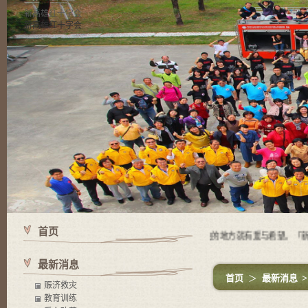
新高雄红十字会
新高雄红十字会
首页
使命 有苦难的地方就有红十字会，有红十字会的地方就有爱与希望。「新高
最新消息
首页
＞
最新消息
赈济救灾
教育训练