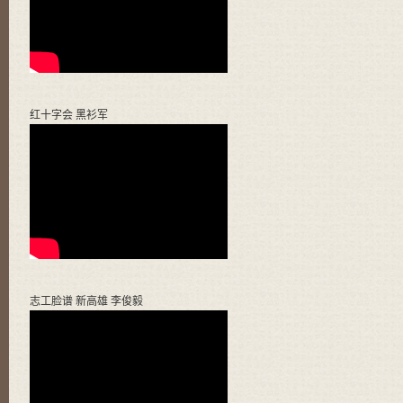
红十字会 黑衫军
志工脸谱 新高雄 李俊毅